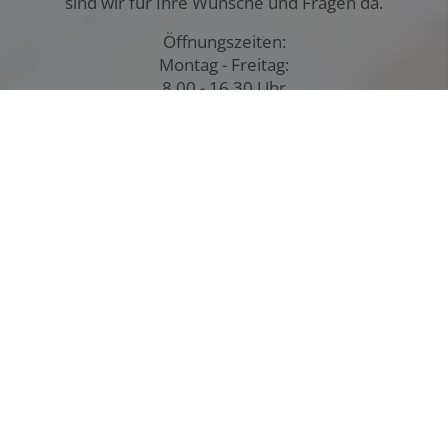
sind wir für Ihre Wünsche und Fragen da.
Öffnungszeiten:
Montag - Freitag:
8.00 - 16.30 Uhr
Sie können aber auch gerne das Kontaktformular
nutzen und uns kurz schildern, ob es z. B. um einen
Badumbau, die Wartung Ihrer Heizung oder einen
tropfenden Wasserhahn geht. Wir melden uns bei
Ihnen, um Ihr Anliegen zu besprechen oder einen
Termin zu vereinbaren.
Kontakt