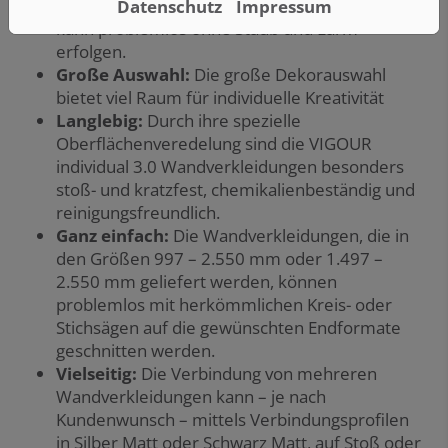
VIGOUR individual 3.0 Wandverkleidungen
Datenschutz
Impressum
kann problemlos ohne Staub und Lärm
erfolgen.
Große Auswahl:
Die große Dekorauswahl
bietet viel Raum für individuelle Kreativität
Langlebig:
Durch ihre spezielle
Oberflächenveredelung sind die VIGOUR
individual 3.0 Wandverkleidungen besonders
stoß- und kratzfest, chemikalienbeständig und
reinigungsfreundlich.
Ganz einfach:
Die Wandverkleidungen, die in
den Größen 997 – 2.550 mm oder 1.497 –
2.550 mm geliefert werden, können
problemlos mit herkömmlichen Kreis- oder
Stichsägen auf die gewünschten Endformate
geschnitten werden.
Vielseitig:
Die Verbindung von mehreren
Wandverkleidungen kann – je nach
Kundenwunsch – mittels Verbindungsprofilen
in Silber Matt oder Schwarz Matt, auf Stoß oder