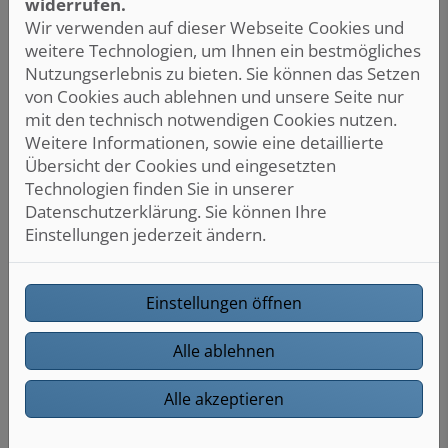
widerrufen.
Wir verwenden auf dieser Webseite Cookies und
weitere Technologien, um Ihnen ein bestmögliches
Nutzungserlebnis zu bieten. Sie können das Setzen
Highlights
von Cookies auch ablehnen und unsere Seite nur
Einzigartig
: Das gibt es nur bei uns: Eine Kante
mit den technisch notwendigen Cookies nutzen.
der VIGOUR individual 3.0 Wandverkleidungen
Weitere Informationen, sowie eine detaillierte
wird mit gebördelter Kante geliefert. Damit
Übersicht der Cookies und eingesetzten
zieht sich das Plattendekor um die
Technologien finden Sie in unserer
Abschlusskante herum.
Datenschutzerklärung. Sie können Ihre
Für die Dusche und darüber hinaus:
Die
Einstellungen jederzeit ändern.
VIGOUR individual 3.0 Wandverkleidungen
bestehen aus langlebigen, 3 mm starken,
formstabilen Aluverbundplatten.
Einstellungen öffnen
3
Richtig schnell:
Diese Systemplatten sind
bestens geeignet für die schnelle Renovierung,
Alle ablehnen
Teilmodernisierung oder den Neubau, denn
die Aluverbundplatten werden beispielsweise
Alle akzeptieren
direkt auf die gut gereinigte Alt-Fliese geklebt.
4
Saubere Sache:
Die Verarbeitung der