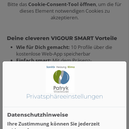
Bitte das
Cookie-Consent-Tool öffnen
, um die für
dieses Element notwendigen Cookies zu
akzeptieren.
Deine cleveren VIGOUR SMART Vorteile
Wie für Dich gemacht:
10 Profile über die
kostenlose Web-App speicherbar
Einfach smart:
Mit dem Präsenz-
Bewegungssensor bis zu 50 % Wasser sparen
Easy bedienbar:
Auch mit seifigen Händen
über die taktilen Tasten einstellbar
Einfache Montage:
Komplett vorbereitete
Unterputzlösung blitzschnell installiert
Privatsphäre­einstellungen
Datenschutzhinweise
Ihre Zustimmung können Sie jederzeit