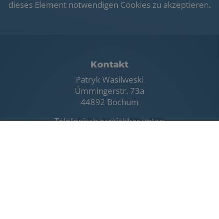
dieses Element notwendigen Cookies zu akzeptieren.
Footer - Kontaktdaten und Öffnungszeiten
Kontakt
Patryk Wasilweski
Ümmingerstr. 73a
44892 Bochum
Telefonisch erreichbar unter:
0172 9751829
E-Mail:
wasilewskipatryk@gmx.de
Öffnungszeiten
Montag - Freitag:
8.00 - 16.30 Uhr