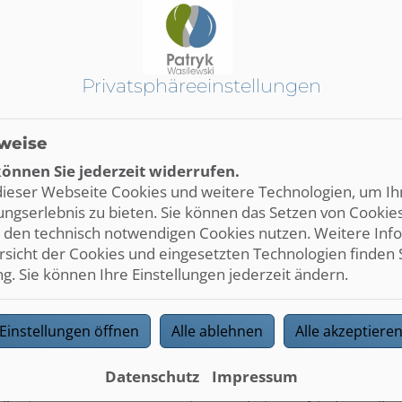
bestehende Barrieren zu identifizieren und zu beseitigen.
sen:
els
Privatsphäre­einstellungen
umente
weise
önnen Sie jederzeit widerrufen.
ingpages
ieser Webseite Cookies und weitere Technologien, um Ih
anskription
ngserlebnis zu bieten. Sie können das Setzen von Cookie
t den technisch notwendigen Cookies nutzen. Weitere Inf
i Text vor Bildern
ersicht der Cookies und eingesetzten Technologien finden 
. Sie können Ihre Einstellungen jederzeit ändern.
oren oder Assistenten
Einstellungen öffnen
Alle ablehnen
Alle akzeptiere
ren auffallen oder Sie Probleme bei der Nutzung unserer
.de
Datenschutz
Impressum