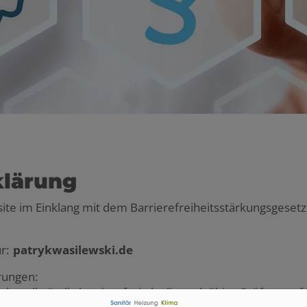
klärung
site im Einklang mit dem Barrierefreiheitsstärkungsgese
ür:
patrykwasilewski.de
erungen:
cht vollständig barrierefrei, da die endgültige Prüfung auf