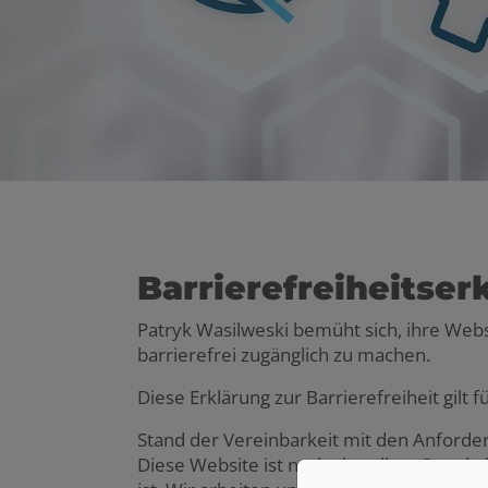
Barrierefreiheitser
Patryk Wasilweski bemüht sich, ihre Web
barrierefrei zugänglich zu machen.
Diese Erklärung zur Barrierefreiheit gilt f
Stand der Vereinbarkeit mit den Anford
Diese Website ist nach aktuellem Stand ni