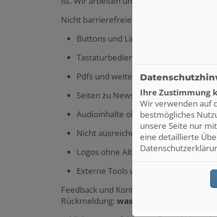
ist. Wir arbeiten unter Hochdruck daran, 
Nicht barrierefreie Inhalte können umfas
Buttons und Links ohne Text und Lab
Tastaturbedienbare Inhalte
Pdfs und weitere eingebettete Dok
Datenschutzhin
Ihre Zustimmung k
Seiten zu Newsbeiträgen oder Land
Wir verwenden auf d
Audioinhalte ohne Untertitel oder Tr
bestmögliches Nutzu
unsere Seite nur mi
Nicht ausreichender Kontrast, u.a. be
eine detaillierte Üb
Datenschutzerklärung
Logos ohne Alternativtexte
Externe Tools wie Planer, Konfigurat
Feedback und Kontakt: Wenn Ihnen Barrie
Rückmeldung:
wasilewskipatryk@gmx